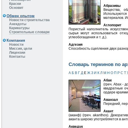
Краски
Абразивы
Основит
Вещества, об
Используются
Обмен опытом
материалов. И
Новости строительства
Анекдоты
Аглопорит
Карикатуры
Пористый наполнитель искусствен
Строительные словари
сырья могут использоваться отхо
углеобогащения и т. д.).
Компания
Новости
Адгезия
Миссия, цели
Способность сцепления двух разно
Лицензии
Контакты
Словарь терминов по ар
А
Б
В
Г
Д
Е
Ж
З
И
К
Л
М
Н
О
П
Р
С
Т
Абак
(греч. Abax - 
квадратные оч
ордере краями
Аванзал
Передний, пер
Акант
(аканф) (греч. akanthos). Декорат
аканта широко употребляется в ант
Акведук