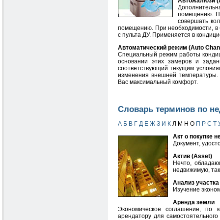
Автожалюзи (A
Дополнитель
помещению. П
совершать ко
помещению. При необходимости, в
с пульта ДУ. Применяется в кондиц
Автоматический режим (Auto Chan
Специальный режим работы кондиц
основании этих замеров и зада
соответствующий текущим условия
изменения внешней температуры. 
Вас максимальный комфорт.
Словарь терминов по н
А
Б
В
Г
Д
Е
Ж
З
И
К
Л М Н О
П
Р
С
Т
Акт о покупке 
Документ, удост
Актив (Asset)
Нечто, обладаю
недвижимую, так
Анализ участка (
Изучение эконом
Аренда земли
Экономическое соглашение, по 
арендатору для самостоятельного