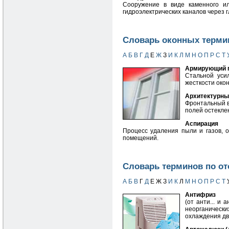
Сооружение в виде каменного ил
гидроэлектрических каналов через 
Словарь оконных терми
А
Б
В
Г
Д
Е
Ж
З
И
К
Л
М
Н
О
П
Р
С
Т
Армирующий 
Cтальной уси
жесткости окон
Архитектурный
Фронтальный в
полей остекле
Аспирация
Процесс удаления пыли и газов, 
помещений.
Словарь терминов по о
А
Б
В
Г
Д
Е Ж З
И
К
Л
М
Н
О
П
Р
С
Т
Антифриз
(от анти... и 
неорганическ
охлаждения дв