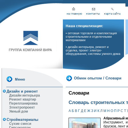
Наша специализация:
• оптовая торговля и комплектация
строительными и отделочными
материалами
• дизайн интерьера, ремонт и
отделка, проект электро-
оборудования, системы умного дома
Обмен опытом
/
Словари
Дизайн и ремонт
Словари
Дизайн интерьера
Ремонт квартир
Словарь строительных 
Перепланировка
Электропроект
А
Б
В
Г
Д
Е
Ж
З
И
К
Л
М
Н
О
П
Р
С
Т
Умный дом
Абразивный и
Стройматериалы
Инструмент, 
Сухие смеси
брусков, лент и 
Гипсокартон