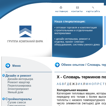
Наша специализация:
• оптовая торговля и комплектация
строительными и отделочными
материалами
• дизайн интерьера, ремонт и
отделка, проект электро-
оборудования, системы умного дома
Обмен опытом
/
Словарь те
Дизайн и ремонт
Х - Словарь терминов п
Дизайн интерьера
Ремонт квартир
А
Б
В
Г
Д
Е Ж З
И
К
Л
М
Н
О
П
Р
С
Т
Перепланировка
Электропроект
Холодильная машина
Умный дом
Категория тепловых машин, которы
передачу его телам с более высо
Стройматериалы
теплоты с низкого температурног
Сухие смеси
число элементов (четыре) для ос
Гипсокартон