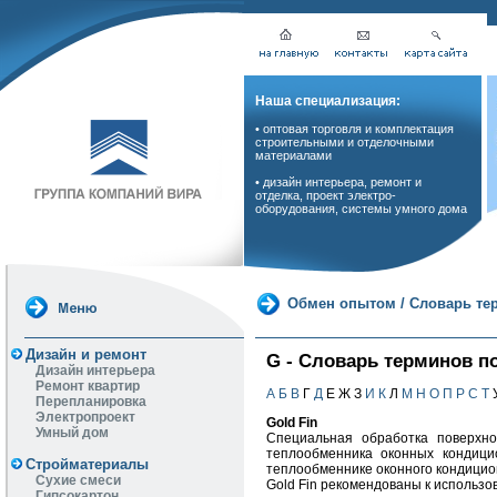
Наша специализация:
• оптовая торговля и комплектация
строительными и отделочными
материалами
• дизайн интерьера, ремонт и
отделка, проект электро-
оборудования, системы умного дома
Обмен опытом
/
Словарь те
Дизайн и ремонт
G - Словарь терминов п
Дизайн интерьера
Ремонт квартир
А
Б
В
Г
Д
Е Ж З
И
К
Л
М
Н
О
П
Р
С
Т
Перепланировка
Электропроект
Gold Fin
Умный дом
Специальная обработка поверхно
теплообменника оконных кондици
Стройматериалы
теплообменнике оконного кондицио
Сухие смеси
Gold Fin рекомендованы к использо
Гипсокартон