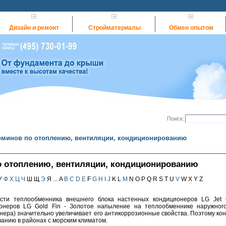
Дизайн и ремонт
Стройматериалы
Обмен опытом
Поиск:
рминов по отоплению, вентиляции, кондиционированию
о отоплению, вентиляции, кондиционированию
У
Ф
Х
Ц
Ч
Ш Щ
Э
Я ... A
B
C
D
E
F
G
H
I
J
K L
M
N O P Q R S T U
V
W X Y Z
сти теплообменника внешнего блока настенных кондиционеров LG Jet 
онеров LG Gold Fin - Золотое напыление на теплообменнике наружного
нера) значительно увеличивает его антикоррозионные свойства. Поэтому ко
ванию в районах с морским климатом.