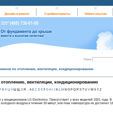
Дизайн и ремонт
Стройматериалы
Обмен опытом
Поиск:
рминов по отоплению, вентиляции, кондиционированию
о отоплению, вентиляции, кондиционированию
У
Ф
Х
Ц
Ч
Ш Щ
Э
Я ... A
B
C
D
E
F
G
H
I
J
K L
M
N O P Q R S T U
V
W X Y Z
 кондиционеров LG Electronics. Присутствует у всех моделей 2001 года. В
холодного воздуха в течение 30 минут, или пока температура не достигнет 1