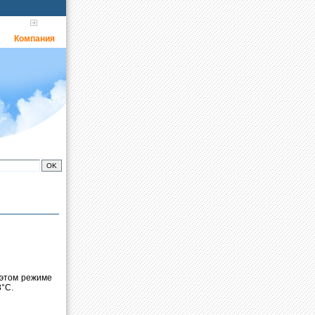
Компания
 этом режиме
8°С.