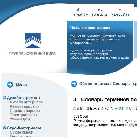
Наша специализация:
• оптовая торговля и комплектация
строительными и отделочными
материалами
• дизайн интерьера, ремонт и
отделка, проект электро-
оборудования, системы умного дома
Обмен опытом
/
Словарь те
Дизайн и ремонт
J - Словарь терминов п
Дизайн интерьера
Ремонт квартир
А
Б
В
Г
Д
Е Ж З
И
К
Л
М
Н
О
П
Р
С
Т
Перепланировка
Электропроект
Jet Cool
Умный дом
Режим форсированного охлаждения у
кондиционер выдает сильную струю 
Стройматериалы
Сухие смеси
Гипсокартон