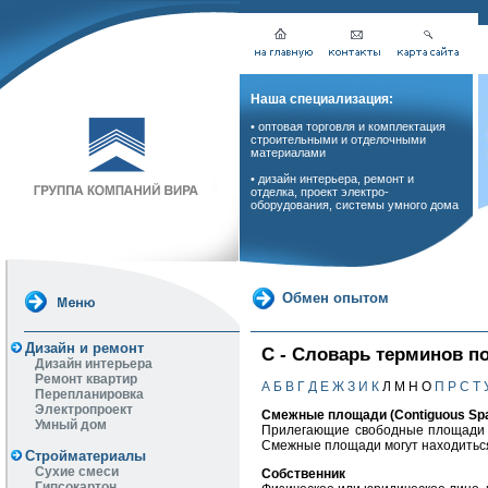
Наша специализация:
• оптовая торговля и комплектация
строительными и отделочными
материалами
• дизайн интерьера, ремонт и
отделка, проект электро-
оборудования, системы умного дома
Обмен опытом
Дизайн и ремонт
С - Словарь терминов п
Дизайн интерьера
Ремонт квартир
А
Б
В
Г
Д
Е
Ж
З
И
К
Л М Н О
П
Р
С
Т
Перепланировка
Электропроект
Смежные площади (Contiguous Sp
Умный дом
Прилегающие свободные площади в
Смежные площади могут находиться
Стройматериалы
Сухие смеси
Собственник
Гипсокартон