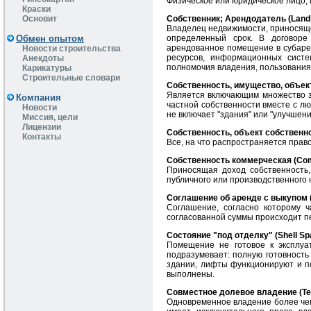
Физическое или юридическое лицо,
Краски
Основит
Собственник; Арендодатель (Landl
Владелец недвижимости, приносяще
Обмен опытом
определенный срок. В договоре
арендованное помещение в субаре
Новости строительства
ресурсов, информационных систе
Анекдоты
полномочия владения, пользования
Карикатуры
Строительные словари
Собственность, имущество, объек
Является включающим множество з
Компания
частной собственности вместе с л
Новости
не включает "здания" или "улучшени
Миссия, цели
Лицензии
Собственность, объект собственно
Контакты
Все, на что распространяется прав
Собственность коммерческая (Com
Приносящая доход собственность,
публичного или производственного 
Соглашение об аренде с выкупом 
Соглашение, согласно которому 
согласованной суммы происходит п
Состояние "под отделку" (Shell Spa
Помещение не готовое к эксплуа
подразумевает: полную готовность
здании, лифты функционируют и по
выполнены.
Совместное долевое владение (Te
Одновременное владение более чем 