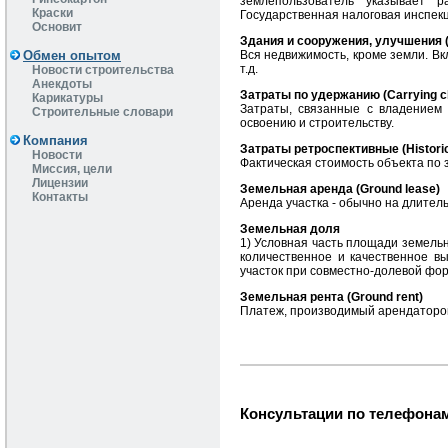
землепользователь указывает р
Краски
Государственная налоговая инспекц
Основит
Здания и сооружения, улучшения 
Обмен опытом
Вся недвижимость, кроме земли. Вк
т.д.
Новости строительства
Анекдоты
Затраты по удержанию (Carrying c
Карикатуры
Затраты, связанные с владением 
Строительные словари
освоению и строительству.
Компания
Затраты ретроспективные (Historic
Новости
Фактическая стоимость объекта по 
Миссия, цели
Лицензии
Земельная аренда (Ground lease)
Контакты
Аренда участка - обычно на длитель
Земельная доля
1) Условная часть площади земельн
количественное и качественное в
участок при совместно-долевой фор
Земельная рента (Ground rent)
Платеж, производимый арендатором
Консультации по телефонам