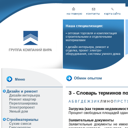
Наша специализация:
• оптовая торговля и комплектация
строительными и отделочными
материалами
• дизайн интерьера, ремонт и
отделка, проект электро-
оборудования, системы умного дома
Обмен опытом
Дизайн и ремонт
З - Словарь терминов п
Дизайн интерьера
Ремонт квартир
А
Б
В
Г
Д
Е
Ж
З
И
К
Л М Н О
П
Р
С
Т
Перепланировка
Электропроект
Загрузка (как термин недвижимост
Умный дом
Процент свободных площадей здан
Стройматериалы
Заявительные документы
Сухие смеси
Заявительные документы не имеют
Гипсокартон