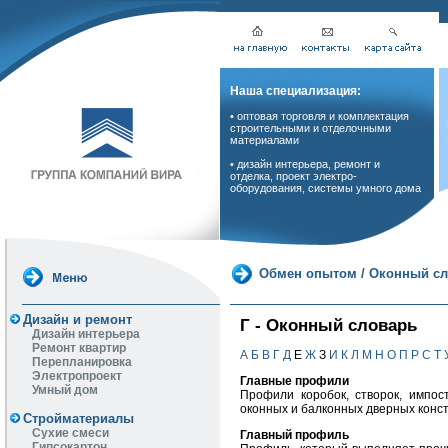
Наша специализация:
• оптовая торговля и комплектация
строительными и отделочными
материалами
• дизайн интерьера, ремонт и
отделка, проект электро-
оборудования, системы умного дома
Обмен опытом
/
Оконный сл
Дизайн и ремонт
Г - Оконный словарь
Дизайн интерьера
Ремонт квартир
А
Б
В
Г
Д
Е
Ж
З
И
К
Л
М
Н
О
П
Р
С
Т
Перепланировка
Электропроект
Главные профили
Умный дом
Профили коробок, створок, импос
оконных и балконных дверных конст
Стройматериалы
Сухие смеси
Главный профиль
Гипсокартон