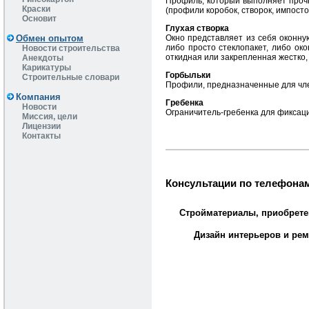
Профиль, который выполняет прочн
Краски
(профили коробок, створок, импост
Основит
Глухая створка
Обмен опытом
Окно представляет из себя оконную
либо просто стеклопакет, либо ок
Новости строительства
откидная или закрепленная жестко, 
Анекдоты
Карикатуры
Горбыльки
Строительные словари
Профили, предназначенные для чле
Компания
Гребенка
Новости
Ограничитель-гребенка для фиксац
Миссия, цели
Лицензии
Контакты
Консультации по телефонам
Стройматериалы, приобрете
Дизайн интерьеров и рем