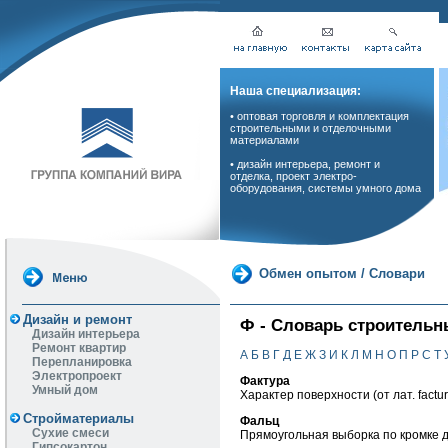
Наша специализация:
• оптовая торговля и комплектация
строительными и отделочными
материалами
• дизайн интерьера, ремонт и
отделка, проект электро-
оборудования, системы умного дома
Обмен опытом
/
Словари
Дизайн и ремонт
Ф - Словарь строительн
Дизайн интерьера
Ремонт квартир
А
Б
В
Г
Д
Е
Ж
З
И
К
Л
М
Н
О
П
Р
С
Т
Перепланировка
Электропроект
Фактура
Умный дом
Характер поверхности (от лат. factur
Стройматериалы
Фальц
Сухие смеси
Прямоугольная выборка по кромке д
Гипсокартон