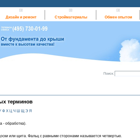
Дизайн и ремонт
Стройматериалы
Обмен опытом
Поиск:
ых терминов
У
Ф
Х
Ц
Ч
Ш
Щ
Э
Я
a - обработка).
оски или щита. Фальц с равными сторонами называется четвертью.