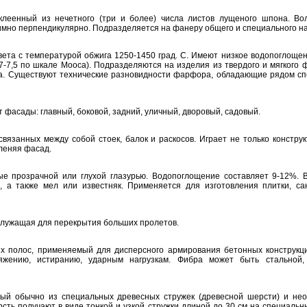
клеенный из нечетного (три и более) числа листов лущеного шпона. Во
мно перпендикулярно. Подразделяется на фанеру общего и специального н
вета с температурой обжига 1250-1450 град. С. Имеют низкое водопоглощен
7-7,5 по шкале Мооса). Подразделяются на изделия из твердого и мягкого 
а. Существуют технические разновидности фарфора, обладающие рядом с
 фасады: главный, боковой, задний, уличный, дворовый, садовый.
вязанных между собой стоек, балок и раскосов. Играет не только конструк
леняя фасад.
ые прозрачной или глухой глазурью. Водопоглощение составляет 9-12%. 
а также мел или известняк. Применяется для изготовления плитки, са
служащая для перекрытия больших пролетов.
их полос, применяемый для дисперсного армирования бетонных конструкц
яжению, истиранию, ударным нагрузкам. Фибра может быть стальной, 
ый обычно из специальных древесных стружек (древесной шерсти) и нео
ть получают в виде тонкой и узкой стружки длиной до 30 см на специальны