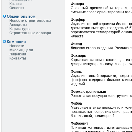
Краски
Фанера
Основит
Слоистый древесный материал, с
смежных слоев ориентированы взаи
Обмен опытом
Фарфор
Новости строительства
Изделия тонкой керамики белого ц
Анекдоты
достаточно высокую твердость (6,5
Карикатуры
определяется температурой обжиг
Строительные словари
качеств.
Компания
Фасад
Новости
Лицевая сторона здания. Различают
Миссия, цели
Лицензии
Фахверк
Контакты
Каркасная система, состоящая из с
декоративную роль, визуально расч
Фаянс
Изделия тонкой керамики, покрыт
фарфора содержат больше глины, 
изделий.
Ферма стропильная
Решетчатая несущая конструкция, 
Фибра
Материал в виде волокон или узк
повышается сопротивление раст
базальтовой, полимерной.
Фибролит
Плитный материал, изготавливаем
вяжущего вещества. Древесную шерс