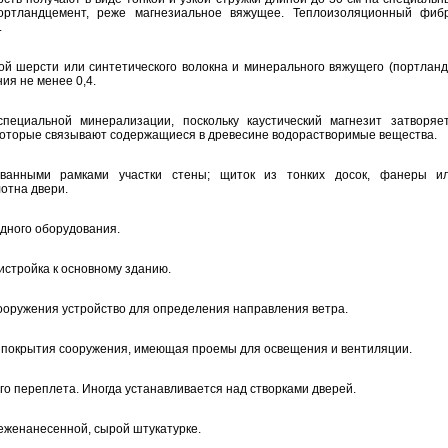
портландцемент, реже магнезиальное вяжущее. Теплоизоляционный фиб
.
ой шерсти или синтетического волокна и минерального вяжущего (портлан
ия не менее 0,4.
специальной минерализации, поскольку каустический магнезит затворяе
которые связывают содержащиеся в древесине водорастворимые вещества.
анными рамками участки стены; щиток из тонких досок, фанеры ил
отна двери.
дного оборудования.
истройка к основному зданию.
ооружения устройство для определения направления ветра.
 покрытия сооружения, имеющая проемы для освещения и вентиляции.
го переплета. Иногда устанавливается над створками дверей.
еженанесенной, сырой штукатурке.