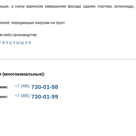
рыши, а снизу карнизом завершение фасада здания, портика, колоннады, 
ения, передающая нагрузки на грунт.
м-либо производстве.
У
Ф
Х
Ц
Ч
Ш
Щ
Э
Я
 (многоканальные):
+7 (495)
730-01-98
ние:
+7 (495)
730-01-99
онт: