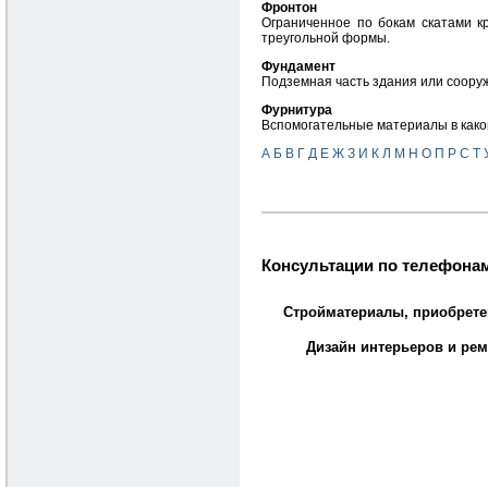
Фронтон
Ограниченное по бокам скатами к
треугольной формы.
Фундамент
Подземная часть здания или сооруж
Фурнитура
Вспомогательные материалы в како
А
Б
В
Г
Д
Е
Ж
З
И
К
Л
М
Н
О
П
Р
С
Т
Консультации по телефонам
Стройматериалы, приобрете
Дизайн интерьеров и рем