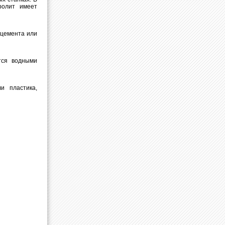
ролит имеет
дцемента или
тся водными
и пластика,