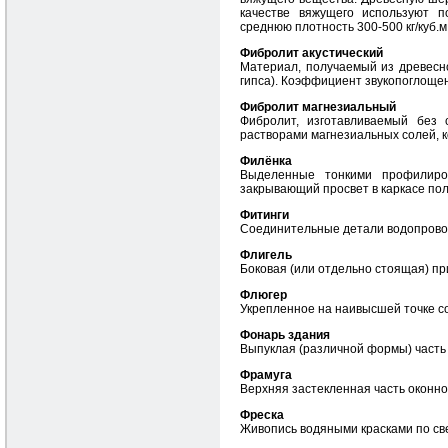
качестве вяжущего используют 
среднюю плотность 300-500 кг/куб.м
Фибролит акустический
Материал, получаемый из древесн
гипса). Коэффициент звукопоглощен
Фибролит магнезиальный
Фибролит, изготавливаемый без 
растворами магнезиальных солей, 
Филёнка
Выделенные тонкими профилиров
закрывающий просвет в каркасе пол
Фитинги
Соединительные детали водопрово
Флигель
Боковая (или отдельно стоящая) пр
Флюгер
Укрепленное на наивысшей точке с
Фонарь здания
Выпуклая (различной формы) часть
Фрамуга
Верхняя застекленная часть оконно
Фреска
Живопись водяными красками по св