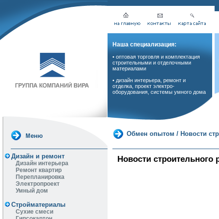
Наша специализация:
• оптовая торговля и комплектация
строительными и отделочными
материалами
• дизайн интерьера, ремонт и
отделка, проект электро-
оборудования, системы умного дома
Обмен опытом
/
Новости ст
Дизайн и ремонт
Новости строительного р
Дизайн интерьера
Ремонт квартир
Перепланировка
Электропроект
Умный дом
Стройматериалы
Сухие смеси
Гипсокартон