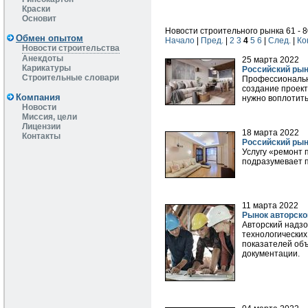
Краски
Основит
Новости строительного рынка 61 - 8
Обмен опытом
Начало
|
Пред.
|
2
3
4
5
6
|
След.
|
Ко
Новости строительства
Анекдоты
25 марта 2022
Карикатуры
Российский рын
Строительные словари
Профессиональн
создание проект
Компания
нужно воплотить
Новости
Миссия, цели
Лицензии
18 марта 2022
Контакты
Российский рын
Услугу «ремонт 
подразумевает п
11 марта 2022
Рынок авторско
Авторский надзо
технологических
показателей об
документации.