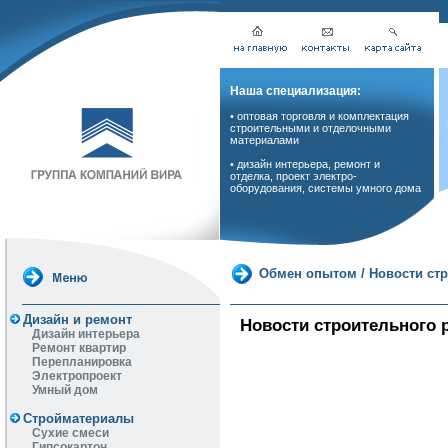
Наша специализация:
• оптовая торговля и комплектация
строительными и отделочными
материалами
• дизайн интерьера, ремонт и
отделка, проект электро-
оборудования, системы умного дома
Обмен опытом
/
Новости ст
Дизайн и ремонт
Новости строительного р
Дизайн интерьера
Ремонт квартир
Перепланировка
Электропроект
Умный дом
Стройматериалы
Сухие смеси
Гипсокартон