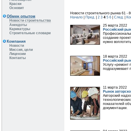
Краски
Основит
Новости строительного рынка 61 - 8
Обмен опытом
Начало
|
Пред.
|
2
3
4
5
6
|
След.
|
Ко
Новости строительства
Анекдоты
25 марта 2022
Карикатуры
Российский рын
Строительные словари
Профессиональн
создание проект
Компания
нужно воплотить
Новости
Миссия, цели
Лицензии
18 марта 2022
Контакты
Российский рын
Услугу «ремонт 
подразумевает п
11 марта 2022
Рынок авторско
Авторский надзо
технологических
показателей об
документации.