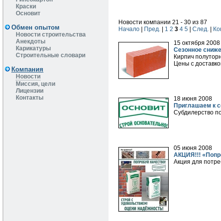
Краски
Основит
Новости компании 21 - 30 из 87
Обмен опытом
Начало
|
Пред.
|
1
2
3
4
5
|
След.
|
Ко
Новости строительства
Анекдоты
15 октября 2008
Карикатуры
Сезонное сниже
Строительные словари
Кирпич полуторн
Цены с доставко
Компания
Новости
Миссия, цели
Лицензии
Контакты
18 июня 2008
Приглашаем к с
Субдилерство п
05 июня 2008
АКЦИЯ!!! «Попр
Акция для потр