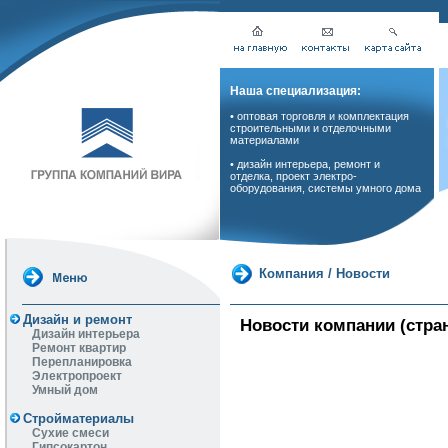
Наша специализация:
• оптовая торговля и комплектация
строительными и отделочными
материалами
• дизайн интерьера, ремонт и
отделка, проект электро-
оборудования, системы умного дома
Компания
/
Новости
Дизайн и ремонт
Новости компании (стран
Дизайн интерьера
Ремонт квартир
Перепланировка
Электропроект
Умный дом
Стройматериалы
Сухие смеси
Гипсокартон