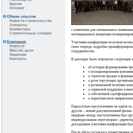
Краски
Основит
Обмен опытом
Новости строительства
Анекдоты
Карикатуры
с клиентами для оптимального понимания
Строительные словари
потенциальных) концепции позициониров
Компания
Участники конференции получили возмо
Новости
свою очередь, подробно проинформирова
Миссия, цели
сотрудничества.
Лицензии
Контакты
В докладах были затронуты следующие 
об истории формирования пре
о позиционировании компании
о стратегии продаж и формир
о роли торгующих организаци
о региональной политике ком
о сервисной поддержке клиен
о собственной сертифицирова
о маркетинговом направлении
Параллельно выступлениям на одном из 
другом – новый документальный фильм о
перерыве между выступлениями был орга
индивидуальным переговорам с директо
докладчиков участники конференции был
После обеда состоялось торжественное 