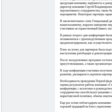
продукции компании, надёжность и дов
директор компании Сергей Владимирович
перспективного сотрудничества, также 
мероприятия. Некоторые партнеры заран
В заключительном слове Генеральный дир
вышесказанному, выразил намерение пере
участников на торжественный банкет, п
В рамках второго дня конференции были
познакомиться с производственным проце
продемонстрировали, как осуществляется
Плюс ко всему для партнеров была подг
выступления ратоборцев и демонстрация 
После экскурсионных программ состоялс
присутствовавших, а также организатор
В ходе конференции участники получили
развития, расширили и укрепили партнер
Необходимость проведения Первой федер
оценки результатов работы компании «
конференции, с коллегами и руководст
сотрудничества способствуют решению с
маркетинговой политики, обмена опытом
Еще раз хотим поблагодарить компанию 
хорошей традицией на благо укрепления