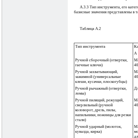
А.3.3 Тип инструмента, его кате
базисные значения представлены в т
Таблица А.2
Тип инструмента
Ка
А
Ручной сборочный (отвертки,
М
гаечные ключи)
4
Ручной захватывающий,
М
зажимной (универсальные
4
клеши, кусачки, плоскогубцы)
Ручной рычажный (отвертки,
Д
ломы)
Ручной пилящий, режущий,
М
сверлильный (ручной
4
коловорот, дрель, пилы,
напильники, ножницы для резки
стали)
Ручной ударный (молоток,
М
кувалда, кирка)
м
дл