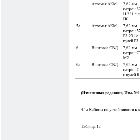
Автомат АКМ
7,62-мм
патрон 5
Н-231 с п
ПС
5а
Автомат АКМ
7,62-мм
патрон 5
БЗ-231 с
пулей БЗ
6
Винтовка СВД
7,62-мм
патрон С
М2
6а
Винтовка СВД
7,62-мм
патрон 7
с пулей Б
(Измененная редакция, Изм. №1
4.1а Кабины по устойчивости к в
Таблица 1а