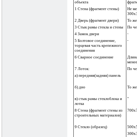
объекта
фрагм
1 Стена (фрагмент стены)
Не ме
300х
2 Дверь (фрагмент двери)
То же
3 Стык рамы стекла и стены
По ч
4 Замок двери
-
5 Болтовое соединение,
-
торцевая часть крепежного
соединения
6 Сварное соединение
Длина
менее
7 Лоток:
По ч
а) передняя(задняя) панель
б) дно
То же
в) стык рамы стеклоблока и
"
лотка
8 Стена (фрагмент стены из
700х
строительных материалов)
9 Стекло (образец)
500х
300х