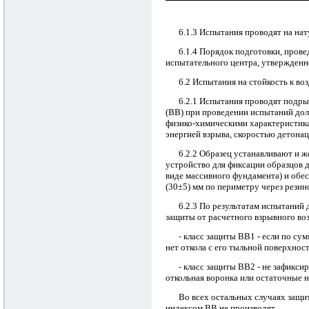
6.1.3 Испытания проводят на на
6.1.4 Порядок подготовки, пров
испытательного центра, утвержденн
6.2 Испытания на стойкость к в
6.2.1 Испытания проводят подрыв
(ВВ) при проведении испытаний дол
физико-химическими характеристика
энергией взрыва, скоростью детонац
6.2.2 Образец устанавливают и 
устройство для фиксации образцов 
виде массивного фундамента) и обе
(30±5) мм по периметру через рези
6.2.3 По результатам испытаний
защиты от расчетного взрывного во
класс защиты ВВ1 - если по су
-
нет откола с его тыльной поверхнос
класс защиты ВВ2 - не зафикси
-
откольная воронка или остаточные 
Во всех остальных случаях защи
индексом ВВ не производят.