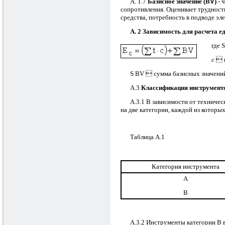
А. 1.7
Базисное значение (В
V
)
- 
сопротивления. Оценивает трудности
средства, потребность в подводе эл
А. 2 Зависимость для расчета 
где
S
с
 к
S
ВV  сумма базисных значений
А.3
Классификация инструменто
А.3.1 В зависимости от техничес
на две категории, каждой из которы
Таблица А.1
Категория инструмента
А
В
А.3.2 Инструменты категории В 