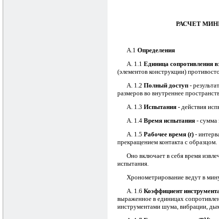
РАСЧЕТ МИ
А.1
Определения
А. 1.1
Единица сопротивления в
(элементов конструкции) противосто
А. 1.2
Полный доступ
- результа
размеров во внутреннее пространств
А. 1.3
Испытания -
действия испы
А. 1.4
Время испытания
- сумма 
А. 1.5
Рабочее время (
t
)
- интерв
прекращением контакта с образцом.
Оно включает в себя время извл
испытания.
Хронометрирование ведут в мин
А. 1.6
Коэффициент инструмента
выраженное в единицах сопротивле
инструментами шума, вибрации, дыма,