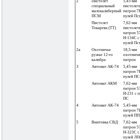
2
Пистолет
5,45-мм
специальный
пистолет
малокалиберный
патрон 7
ПСМ
пулей Пс
Пистолет
7,62-мм
Токарева (ТТ)
пистолет
патрон 5
Н-134С с
пулей Пс
2а
Охотничье
18,5-мм
ружье 12-го
охотнич
калибра
патрон
3
Автомат АК-74
5,45-мм
патрон 7
пулей ПС
Автомат АКМ
7,62-мм
патрон 5
Н-231 с п
ПС
4
Автомат АК-74
5,45-мм
патрон 7
пулей ПП
5
Винтовка СВД
7,62-мм
патрон 5
Н-323С с
пулей Л