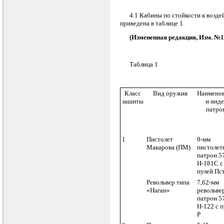
4.1 Кабины по стойкости к возд
приведена в таблице 1.
(Измененная редакция, Изм. №1
Таблица 1
Класс
Вид оружия
Наимено
зашиты
и инде
патро
1
Пистолет
9-мм
Макарова (ПМ)
пистолет
патрон 5
Н-181С с
пулей Пс
Револьвер типа
7,62-мм
«Наган»
револьве
патрон 5
Н-122 с п
Р