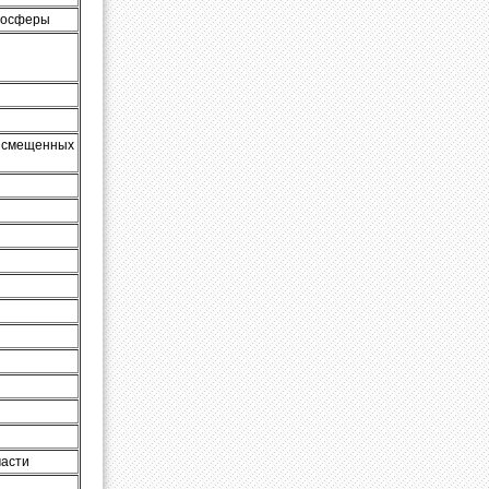
дросферы
 смещенных
части