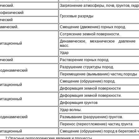
ческий.
Загрязнение атмосферы, почв, грунтов, ги
лофизический
Грозовые разряды
ический
амический.
Смещение (движение) горных пород.
Сотрясение земной поверхности.
Динамическое, механическое давление
витационный
масс.
Удар
ический
Растворение горных пород.
Разрушение структуры пород.
родинамический
Перемещение (вымывание) частиц породы
Смещение (обрушение) пород.
витационный
Деформация земной поверхности
Деформация земной поверхности.
витационный
Деформация грунтов
Удар волны.
родинамический
Размывание (разрушение) грунтов.
Перенос (переотложение) частиц грунта
витационный
Смещение (обрушение) пород в береговой 
2 Опасные гидрологические явления и процессы