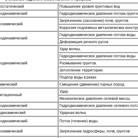
остатический
Повышение уровня грунтовых вод
родинамический
Гидродинамическое давление потока грунто
Загрязнение (засоление) почв, грунтов.
рохимический
Коррозия подземных металлических констр
Гидродинамическое давление потока воды.
родинамический
Деформация речного русла
Удар волны.
Гидродинамическое давление потока воды.
родинамический
Размывание грунтов.
Затопление территории.
Подпор воды в реках
амический
Смещение (движение) горных пород.
Удар.
витационный
Механическое давление селевой массы
родинамический
Гидродинамическое давление селевого пот
одинамический
Ударная волна
родинамический.
Поток (течение) воды.
рохимический
Загрязнение гидросферы, почв, грунтов