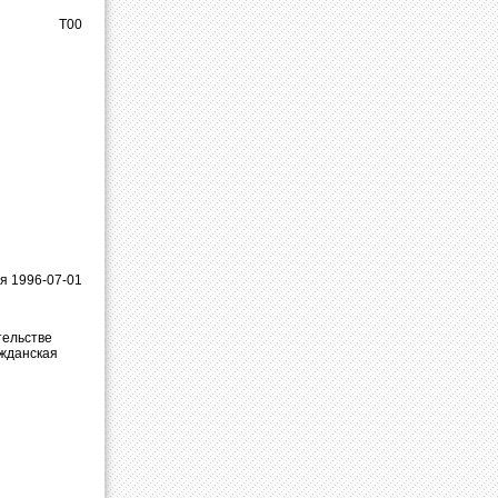
Т00
я 1996-07-01
тельстве
ажданская