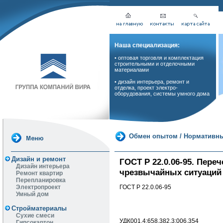
Наша специализация:
• оптовая торговля и комплектация
строительными и отделочными
материалами
• дизайн интерьера, ремонт и
отделка, проект электро-
оборудования, системы умного дома
Обмен опытом
/
Нормативны
Дизайн и ремонт
ГОСТ Р 22.0.06-95. Пер
Дизайн интерьера
чрезвычайных ситуаций 
Ремонт квартир
Перепланировка
ГОСТ Р 22.0.06-95
Электропроект
Умный дом
Стройматериалы
Сухие смеси
УДК001.4:658.382.3:006.354
Гипсокартон