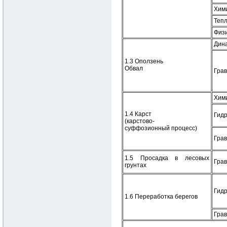
Хими
Теп
Физ
Дин
1.3 Оползень
Обвал
Гра
Хим
1.4 Карст
Гид
(карстово-
суффозионный процесс)
Гра
1.5 Просадка в лесовых
Гра
грунтах
Гид
1.6 Переработка берегов
Гра