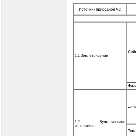
Источник природной ЧС
Сей
1.1 Землетрясение
Физ
Дин
1.2 Вулканическое
извержение
Тепл