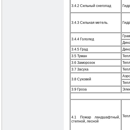
3.4.2 Сильный снегопад
Гид
3.4.3 Сильная метель.
Гид
Гра
3.4.4 Гололед
Дин
3.4.5 Град
Дин
3.5 Туман
Теп
3.6 Заморозок
Теп
3.7 Засуха
Теп
Аэр
3.8 Суховей
Теп
3.9 Гроза
Эле
Теп
4.1 Пожар ландшафтный,
степной, лесной