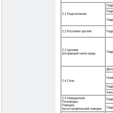
Гидр
Гид
2.1 Подтопление
Гид
2.2 Русловая эрозия
Гид
2.3 Цунами
Гид
Штормовой нагон воды
Дин
Гра
2.4 Сель
Гид
Аэр
2.5 Наводнение.
Гид
Половодье.
Паводок.
Гид
Катастрофический паводок