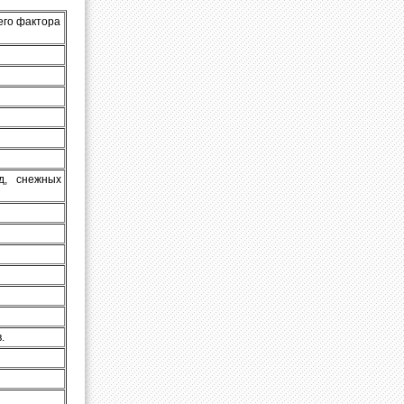
его фактора
д, снежных
.