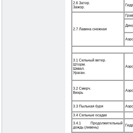
2.6 Затор.
Гид
Зажор.
Гра
Дин
2.7 Лавина снежная
Аэр
3.1 Сильный ветер.
Шторм.
Аэр
Шквал.
Ураган.
3.2 Смерч.
Аэр
Вихрь
3.3 Пыльная буря
Аэр
3.4 Сильные осадки
3.4.1 Продолжительный
Гид
дождь (ливень)