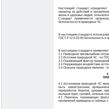
Настоящий стандарт определяет 
характер их действий и проявлен
жизнь и здоровье людей, сельскохо
Стандарт применяется организа
безопасности в природных ЧС.
В настоящем стандарте использова
ГОСТ Р 22.0.03-95 Безопасность в
В настоящем стандарте применяют
3.1 Природная чрезвычайная ситуац
3.2 Источник природной ЧС - по ГОС
3.3 Поражающий фактор природной Ч
3.4 Поражающее воздействие источн
3.5 Опасное природное явление - по
4
ПРИ
4.1 Источником природной ЧС явля
быть: землетрясение, вулканичес
переработка берегов, цунами, ла
пыльная буря, суховей, сильные оса
4.2 Перечень поражающих факто
проявлений приведены в таблице 1.