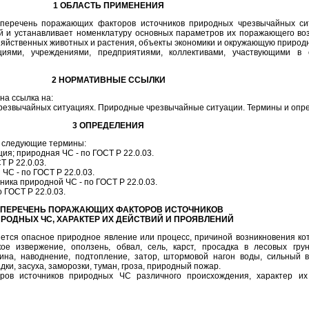
1 ОБЛАСТЬ ПРИМЕНЕНИЯ
перечень поражающих факторов источников природных чрезвычайных сит
ий и устанавливает номенклатуру основных параметров их поражающего во
зяйственных животных и растения, объекты экономики и окружающую природн
циями, учреждениями, предприятиями, коллективами, участвующими в 
2 НОРМАТИВНЫЕ ССЫЛКИ
на ссылка на:
 чрезвычайных ситуациях. Природные чрезвычайные ситуации. Термины и оп
3 ОПРЕДЕЛЕНИЯ
 следующие термины:
ия; природная ЧС - по ГОСТ Р 22.0.03.
Т Р 22.0.03.
С - по ГОСТ Р 22.0.03.
ика природной ЧС - по ГОСТ Р 22.0.03.
 ГОСТ Р 22.0.03.
 ПЕРЕЧЕНЬ ПОРАЖАЮЩИХ ФАКТОРОВ ИСТОЧНИКОВ
РОДНЫХ ЧС, ХАРАКТЕР ИХ ДЕЙСТВИЙ И ПРОЯВЛЕНИЙ
ется опасное природное явление или процесс, причиной возникновения ко
кое извержение, оползень, обвал, сель, карст, просадка в лесовых грун
вина, наводнение, подтопление, затор, штормовой нагон воды, сильный в
дки, засуха, заморозки, туман, гроза, природный пожар.
ров источников природных ЧС различного происхождения, характер их