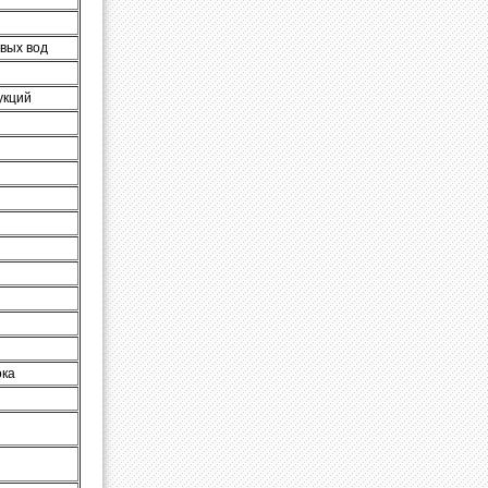
вых вод
укций
ока