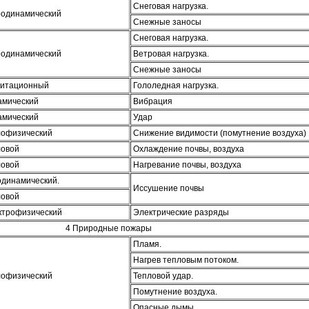
Снеговая нагрузка.
родинамический
Снежные заносы
Снеговая нагрузка.
родинамический
Ветровая нагрузка.
Снежные заносы
витационный
Гололедная нагрузка.
амический
Вибрация
амический
Удар
лофизический
Снижение видимости (помутнение воздуха)
ловой
Охлаждение почвы, воздуха
ловой
Нагревание почвы, воздуха
одинамический.
Иссушение почвы
ловой
ктрофизический
Электрические разряды
4 Природные пожары
Пламя.
Нагрев тепловым потоком.
лофизический
Тепловой удар.
Помутнение воздуха.
Опасные дымы