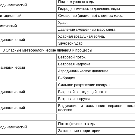
Подъем уровня воды.
родинамический
Гидродинамическое давление воды
витационный.
Смещение (движение) снежных масс.
Удар.
амический
Давление смещенных масс снега
Ударная воздушная волна.
одинамический
Звуковой удар
3 Опасные метеорологические явления и процессы
Ветровой поток.
Ветровая нагрузка.
одинамический
Аэродинамическое давление.
Вибрация
Сильное разряжение воздуха.
одинамический
Вихревой восходящий поток.
Ветровая нагрузка
Выдувание и засыпание верхнего покр
одинамический
посевов
Поток (течение) воды.
родинамический
Затопление территории