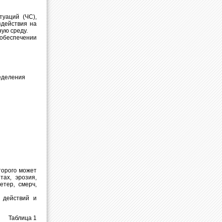
уаций (ЧС),
здействия на
ую среду.
обеспечении
ределения
торого может
тах, эрозия,
етер, смерч,
 действий и
Таблица 1