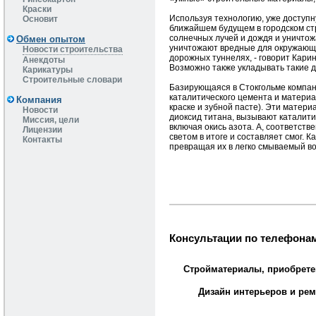
Краски
Используя технологию, уже доступн
Основит
ближайшем будущем в городском ст
солнечных лучей и дождя и уничто
Обмен опытом
уничтожают вредные для окружающе
Новости строительства
дорожных туннелях, - говорит Кари
Анекдоты
Возможно также укладывать такие д
Карикатуры
Строительные словари
Базирующаяся в Стокгольме компан
каталитического цемента и материа
Компания
краске и зубной пасте). Эти матер
Новости
диоксид титана, вызывают каталит
Миссия, цели
включая окись азота. А, соответст
Лицензии
светом в итоге и составляет смог. 
Контакты
превращая их в легко смываемый в
Консультации по телефонам
Стройматериалы, приобрете
Дизайн интерьеров и рем