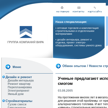
Наша специализация:
• оптовая торговля и комплектация
строительными и отделочными
материалами
• дизайн интерьера, ремонт и
отделка, проект электро-
оборудования, системы умного дома
Обмен опытом
/
Новости ст
Дизайн и ремонт
Ученые предлагают исп
Дизайн интерьера
смогом
Ремонт квартир
Перепланировка
03.08.2005
Электропроект
Умный дом
На протяжении многих лет в мегапо
для решения этой проблемы: от пр
Стройматериалы
альтернативного топлива. И вот т
Сухие смеси
«умные» строительные материалы, 
Гипсокартон