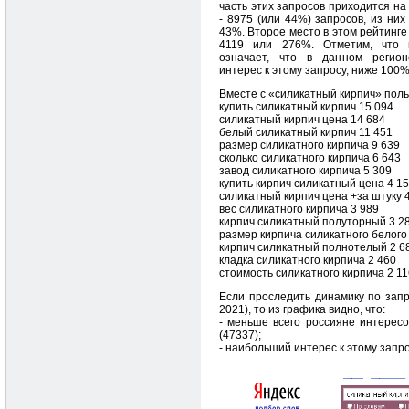
часть этих запросов приходится на
- 8975 (или 44%) запросов, из них
43%. Второе место в этом рейтинге
4119 или 276%. Отметим, что 
означает, что в данном регио
интерес к этому запросу, ниже 100
Вместе с «силикатный кирпич» поль
купить силикатный кирпич 15 094
силикатный кирпич цена 14 684
белый силикатный кирпич 11 451
размер силикатного кирпича 9 639
сколько силикатного кирпича 6 643
завод силикатного кирпича 5 309
купить кирпич силикатный цена 4 1
силикатный кирпич цена +за штуку 
вес силикатного кирпича 3 989
кирпич силикатный полуторный 3 2
размер кирпича силикатного белого
кирпич силикатный полнотелый 2 6
кладка силикатного кирпича 2 460
стоимость силикатного кирпича 2 11
Если проследить динамику по запр
2021), то из графика видно, что:
- меньше всего россияне интересов
(47337);
- наибольший интерес к этому запрос