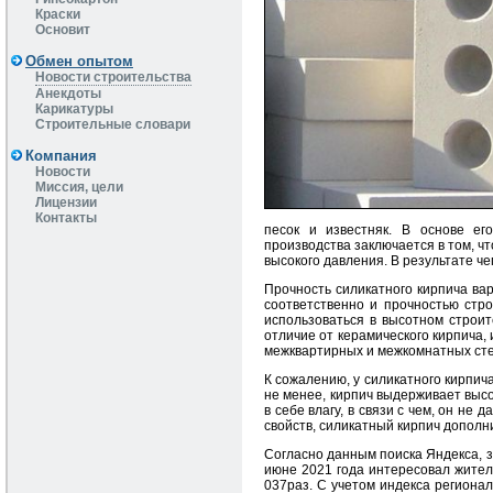
Краски
Основит
Обмен опытом
Новости строительства
Анекдоты
Карикатуры
Строительные словари
Компания
Новости
Миссия, цели
Лицензии
Контакты
песок и известняк. В основе ег
производства заключается в том, ч
высокого давления. В результате ч
Прочность силикатного кирпича вар
соответственно и прочностью стро
использоваться в высотном строит
отличие от керамического кирпича
межквартирных и межкомнатных сте
К сожалению, у силикатного кирпича
не менее, кирпич выдерживает выс
в себе влагу, в связи с чем, он н
свойств, силикатный кирпич допол
Cогласно данным поиска Яндекса, з
июне 2021 года интересовал жите
037раз. С учетом индекса региона