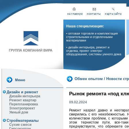
Наша специализация:
• оптовая торговля и комплектация
строительными и отделочными
материалами
• дизайн интерьера, ремонт и
отделка, проект электро-
оборудования, системы умного дома
Обмен опытом
/
Новости ст
Дизайн и ремонт
Рынок ремонта «под кл
Дизайн интерьера
Ремонт квартир
09.02.2024
Перепланировка
Электропроект
Ремонт назрел давно и неотвра
Умный дом
смирились с его неизбежностью. 
количеством проблем, с которыми
Стройматериалы
этом тернистом пути, все-так
Сухие смеси
предчувствуете, что обрекаете с
Гипсокартон