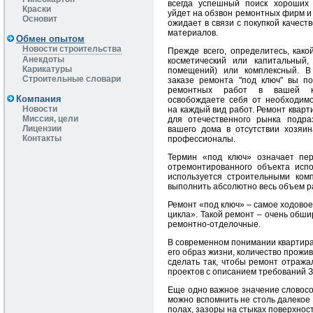
всегда успешный поиск хороших 
Краски
уйдет на обзвон ремонтных фирм и
Основит
ожидает в связи с покупкой качест
материалов.
Обмен опытом
Новости строительства
Прежде всего, определитесь, како
Анекдоты
косметический или капитальный,
Карикатуры
помещений) или комплексный. В
Строительные словари
заказе ремонта "под ключ" вы п
ремонтных работ в вашей к
Компания
освобождаете себя от необходимо
Новости
на каждый вид работ. Ремонт кварти
Миссия, цели
для отечественного рынка подра
Лицензии
вашего дома в отсутствии хозяи
Контакты
профессионалы.
Термин «под ключ» означает пер
отремонтированного объекта испо
используется строительными комп
выполнить абсолютно весь объем р
Ремонт «под ключ» – самое ходово
цикла». Такой ремонт – очень обши
ремонтно-отделочные.
В современном понимании квартира 
его образ жизни, количество прожи
сделать так, чтобы ремонт отраж
проектов с описанием требований З
Еще одно важное значение словосоч
можно вспомнить не столь далекое 
полах, зазоры на стыках поверхност