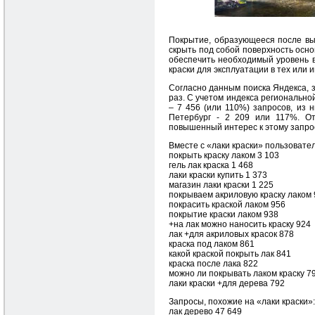
Покрытие, образующееся после вы
скрыть под собой поверхность осно
обеспечить необходимый уровень в
краски для эксплуатации в тех или 
Cогласно данным поиска Яндекса, з
раз. С учетом индекса регионально
– 7 456 (или 110%) запросов, из 
Петербург - 2 209 или 117%. От
повышенный интерес к этому запро
Вместе с «лаки краски» пользовател
покрыть краску лаком 3 103
гель лак краска 1 468
лаки краски купить 1 373
магазин лаки краски 1 225
покрываем акриловую краску лаком
покрасить краской лаком 956
покрытие краски лаком 938
+на лак можно наносить краску 924
лак +для акриловых красок 878
краска под лаком 861
какой краской покрыть лак 841
краска после лака 822
можно ли покрывать лаком краску 7
лаки краски +для дерева 792
Запросы, похожие на «лаки краски»:
лак дерево 47 649