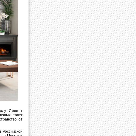
алу. Сможет
азных точек
странство от
й Российской
 на Москву и