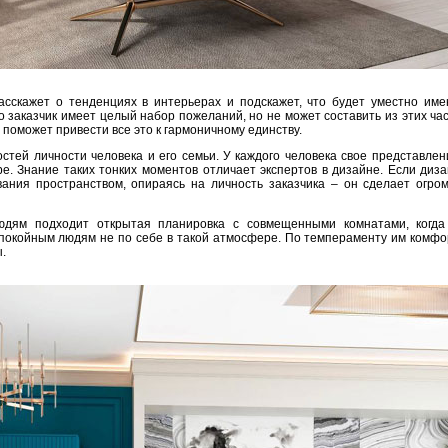
сскажет о тенденциях в интерьерах и подскажет, что будет уместно им
то заказчик имеет целый набор пожеланий, но не может составить из этих ча
 поможет привести все это к гармоничному единству.
стей личности человека и его семьи. У каждого человека свое представлен
. Знание таких тонких моментов отличает экспертов в дизайне. Если диз
вания пространством, опираясь на личность заказчика – он сделает огро
юдям подходит открытая планировка с совмещенными комнатами, когда
спокойным людям не по себе в такой атмосфере. По темпераменту им комфо
.