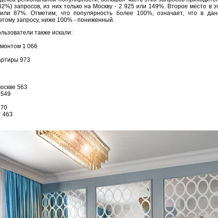
32%) запросов, из них только на Москву - 2 925 или 149%. Второе место в э
 или 87%. Отметим, что популярность более 100%, означает, что в дан
этому запросу, ниже 100% - пониженный.
льзователи также искали:
емонтом 1 066
артиры 973
оскве 563
 549
470
т 463