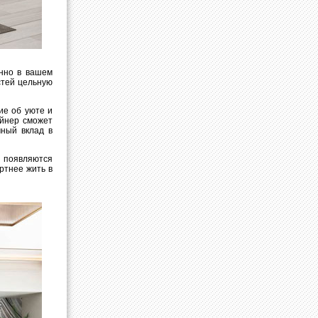
енно в вашем
стей цельную
ие об уюте и
айнер сможет
мный вклад в
 появляются
ртнее жить в