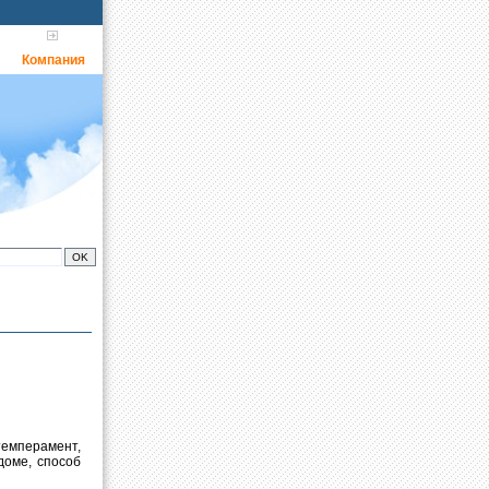
Компания
темперамент,
доме, способ