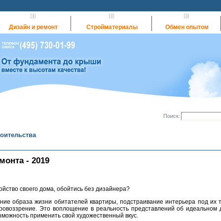
Дизайн и ремонт
Стройматериалы
Обмен опытом
Поиск:
роительства
монта - 2019
ойство своего дома, обойтись без дизайнера?
ние образа жизни обитателей квартиры, подстраивание интерьера под их 
ировоззрение. Это воплощение в реальность представлений об идеальном 
озможность применить свой художественный вкус.