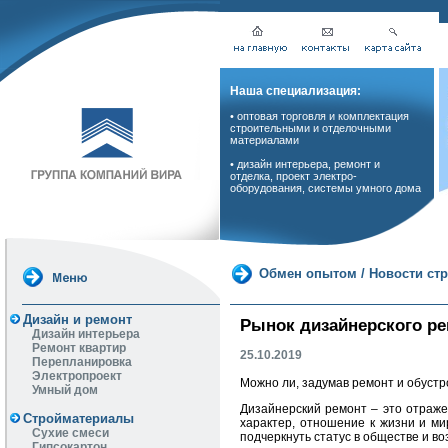
Наша специализация:
• оптовая торговля и комплектация
строительными и отделочными
материалами
• дизайн интерьера, ремонт и
отделка, проект электро-
оборудования, системы умного дома
Обмен опытом
/
Новости ст
Дизайн и ремонт
Рынок дизайнерского ре
Дизайн интерьера
Ремонт квартир
25.10.2019
Перепланировка
Электропроект
Можно ли, задумав ремонт и обустр
Умный дом
Дизайнерский ремонт – это отраже
Стройматериалы
характер, отношение к жизни и м
Сухие смеси
подчеркнуть статус в обществе и в
Гипсокартон