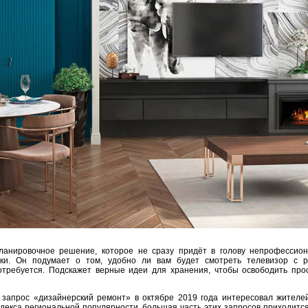
ланировочное решение, которое не сразу придёт в голову непрофессион
ики. Он подумает о том, удобно ли вам будет смотреть телевизор с р
потребуется. Подскажет верные идеи для хранения, чтобы освободить про
 запрос «дизайнерский ремонт» в октябре 2019 года интересовал жителе
декса региональной популярности, большая часть этих запросов приходится