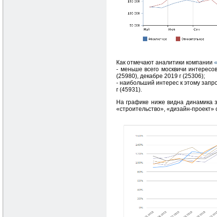
Как отмечают аналитики компании
- меньше всего москвичи интересов
(25980), декабре 2019 г (25306);
- наибольший интерес к этому запрос
г (45931).
На графике ниже видна динамика з
«строительство», «дизайн-проект» с