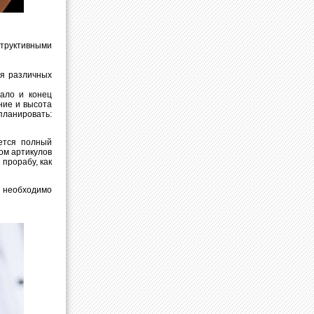
труктивными
ия различных
чало и конец
ние и высота
планировать:
ется полный
ом артикулов
 прорабу, как
е необходимо