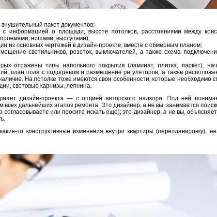
 внушительный пакет документов:
 с информацией о площади, высоте потолков, расстояниями между конс
проемами, нишами, выступами);
дин из основных чертежей в дизайн-проекте, вместе с обмерным планом;
азмещение светильников, розеток, выключателей, а также схема подключен
орых отражены типы напольного покрытия (ламинат, плитка, паркет), на
тий, план пола с подогревом и размещение регуляторов, а также расположе
наличие. На потолке тоже имеются свои особенности, которые необходимо с
ии, световые карнизы, лепнина.
иант дизайн-проекта — с опцией авторского надзора. Под ней понима
 всех дальнейших этапов ремонта. Это дизайнер, а не вы, занимается поиск
о согласовываете или просите искать еще); это дизайнер, а не вы, объясняет
ь.
какие-то конструктивные изменения внутри квартиры (перепланировку), е