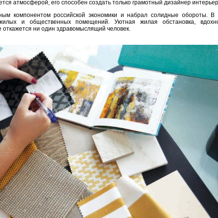
тся атмосферой, его способен создать только грамотный дизайнер интерьер
ным компонентом российской экономики и набрал солидные обороты. В 
 жилых и общественных помещений. Уютная жилая обстановка, вдох
е откажется ни один здравомыслящий человек.