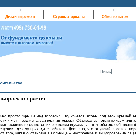
Дизайн и ремонт
Стройматериалы
Обмен опытом
Поиск:
роительства
н-проектов растет
чно просто "крыши над головой". Ему хочется, чтобы под этой крышей 
асоту и уют – задача дизайнера интерьера. Обзаведясь новым жильем или з
мить жилище в соответствии со своими вкусами, и так, чтобы его собственны
щении, где ему приходится обитать. Доказано, что от дизайна офиса нер
 от того, какая обстановка в больнице – настроение и выздоровление паци