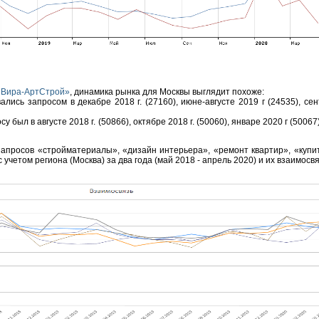
«Вира-АртСтрой»
, динамика рынка для Москвы выглядит похоже:
ались запросом в декабре 2018 г. (27160), июне-августе 2019 г (24535), се
у был в августе 2018 г. (50866), октябре 2018 г. (50060), январе 2020 г (50067
апросов «стройматериалы», «дизайн интерьера», «ремонт квартир», «купит
 учетом региона (Москва) за два года (май 2018 - апрель 2020) и их взаимосвя