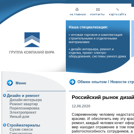
Наша специализация:
• оптовая торговля и комплектация
строительными и отделочными
материалами
• дизайн интерьера, ремонт и
отделка, проект электро-
оборудования, системы умного дома
Обмен опытом
/
Новости ст
Дизайн и ремонт
Российский рынок дизай
Дизайн интерьера
Ремонт квартир
12.06.2020
Перепланировка
Электропроект
Современному человеку недостато
Умный дом
красиво. И обеспечить ему эту кр
ремонт, каждый человек хочет офор
Стройматериалы
мир находил отражение в том поме
Сухие смеси
работоспособность сотрудников, а
Гипсокартон