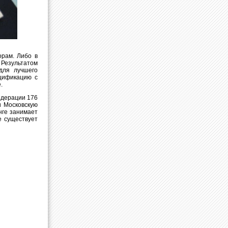
орам. Либо в
 Результатом
для лучшего
цификацию с
.
едерации 176
и Московскую
нге занимает
е существует