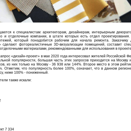
аются к специалистам: архитекторам, дизайнерам, интерьерным декорат
ро и отделочные компании, в штате которых есть отдел проектирования.
тежей, который понадобится рабочим для начала ремонта. Заказчику 
» сделают фотореалистичные 3D-визуализации помещений, составит спе
отделочными материалами, рекомендованными для использования в проекте
запрос «дизайн-проект» в мае 2020 года интересовал жителей Российской Ф
альной популярности, большая часть этих запросов приходится на Москву 
сов, из них только на Москву - 36 938 или 144%. Второе место в этом рейти
%. Отметим, что популярность более 100%, означает, что в данном регион
су, ниже 100% - пониженный.
тели также искали:
2
кт 7 334