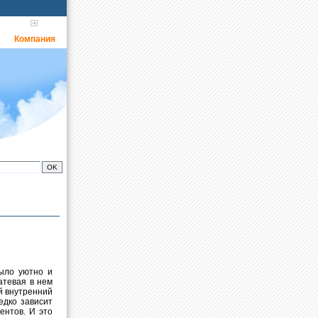
Компания
было уютно и
атевая в нем
й внутренний
едко зависит
ентов. И это