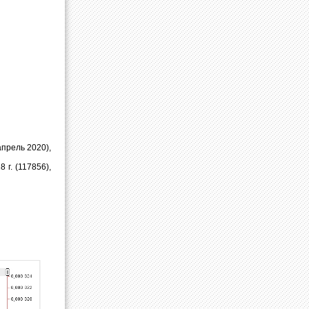
апрель 2020),
г. (117856),