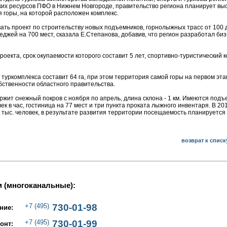
ких ресурсов ПФО в Нижнем Новгороде, правительство региона планирует вы
я горы, на которой расположен комплекс.
ть проект по строительству новых подъемников, горнолыжных трасс от 100 
теджей на 700 мест, сказала Е.Степанова, добавив, что регион разработал би
оекта, срок окупаемости которого составит 5 лет, спортивно-туристический 
уркомплекса составит 64 га, при этом территория самой горы на первом эта
бственности областного правительства.
жит снежный покров с ноября по апрель, длина склона - 1 км. Имеются подъ
к в час, гостиница на 77 мест и три пункта проката лыжного инвентаря. В 201
тыс. человек, в результате развития территории посещаемость планируется
возврат к списк
 (многоканальные):
+7 (495)
730-01-98
ние:
+7 (495)
730-01-99
онт: