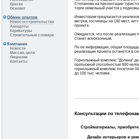
Степанова на презентации туристс
Краски
торги земельный участок у подножь
Основит
Инвесторам предлагается реализова
Обмен опытом
метров, гостиницы на 180 мест, кот
Новости строительства
проекта.
Анекдоты
Карикатуры
Ожидается, что после реализации пр
Строительные словари
станет всесезонным.
Компания
По ее информации, общая площадь т
Новости
реализации проекта останется в со
Миссия, цели
Лицензии
Горнолыжный комплекс "Долина" дер
Контакты
пропускной способностью 900 челове
горнолыжный комплекс посетили 34 
до 100 тыс. человек.
Консультации по телефонам
Стройматериалы, приобрете
Дизайн интерьеров и рем