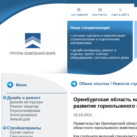
Наша специализация:
• оптовая торговля и комплектация
строительными и отделочными
материалами
• дизайн интерьера, ремонт и
отделка, проект электро-
оборудования, системы умного дома
Обмен опытом
/
Новости ст
Дизайн и ремонт
Оренбургская область н
Дизайн интерьера
развитие горнолыжного
Ремонт квартир
Перепланировка
18.10.2011
Электропроект
Умный дом
Правительство Оренбургской област
областного горнолыжного комплекса
Стройматериалы
Сухие смеси
Как сообщила ведущий специалист 
Гипсокартон