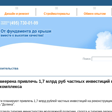
Дизайн и ремонт
Стройматериалы
Обмен опытом
Поиск:
роительства
амерена привлечь 1,7 млрд руб частных инвестиций 
 комплекса
и планируют привлечь 1,7 млрд рублей частных инвестиций на реконструкци
 "Долина".
отдела туризма министерства молодежной политики, спорта и туризма регио