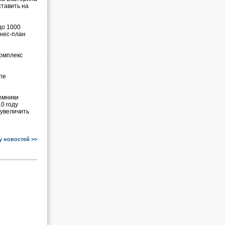
ставить на
до 1000
знес-план
комплекс
пе
емники
0 году
 увеличить
у новостей >>