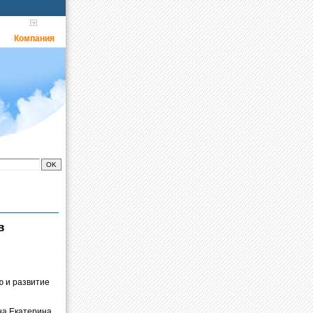
Компания
в
ю и развитие
на Екатерина