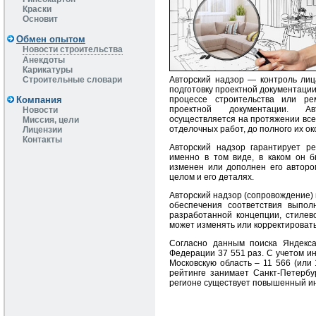
Краски
Основит
Обмен опытом
Новости строительства
Анекдоты
Карикатуры
Авторский надзор — контроль лиц
Строительные словари
подготовку проектной документации
процессе строительства или ре
Компания
проектной документации. Ав
Новости
осуществляется на протяжении все
Миссия, цели
отделочных работ, до полного их ок
Лицензии
Контакты
Авторский надзор гарантирует р
именно в том виде, в каком он б
изменен или дополнен его авторо
целом и его деталях.
Авторский надзор (сопровождение) 
обеспечения соответствия выпо
разработанной концепции, стилев
может изменять или корректировать
Cогласно данным поиска Яндекса
Федерации 37 551 раз. С учетом ин
Московскую область – 11 566 (или 
рейтинге занимает Санкт-Петербур
регионе существует повышенный ин