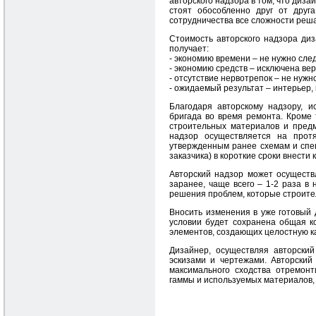
авторского надзора в том, что диза
стоят обособленно друг от друга
сотрудничества все сложности реша
Стоимость авторского надзора диз
получает:
- экономию времени – не нужно след
- экономию средств – исключена ве
- отсутствие нервотрепок – не нужн
- ожидаемый результат – интерьер, 
Благодаря авторскому надзору, и
бригада во время ремонта. Кроме 
строительных материалов и предм
надзор осуществляется на протя
утвержденным ранее схемам и спец
заказчика) в короткие сроки внести
Авторский надзор может осуществ
заранее, чаще всего – 1-2 раза в
решения проблем, которые строите
Вносить изменения в уже готовый 
условии будет сохранена общая к
элементов, создающих целостную к
Дизайнер, осуществляя авторский
эскизами и чертежами. Авторский
максимального сходства отремонт
гаммы и используемых материалов, 