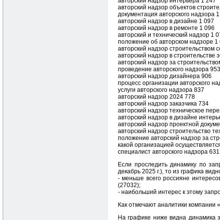
авторский надзор интерьера 1 247
авторский надзор объектов строите
документация авторского надзора 1
авторский надзор в дизайне 1 097
авторский надзор в ремонте 1 096
авторский и технический надзор 1 0
положение об авторском надзоре 1
авторский надзор строительством 
авторский надзор в строительстве э
авторский надзор за строительство
проведение авторского надзора 95
авторский надзор дизайнера 906
процесс организации авторского на
услуги авторского надзора 837
авторский надзор 2024 778
авторский надзор заказчика 734
авторский надзор техническое пер
авторский надзор в дизайне интерь
авторский надзор проектной докум
авторский надзор строительство те
положение авторский надзор за ст
какой организацией осуществляется
специалист авторского надзора 631
Если проследить динамику по запр
декабрь 2025 г.), то из графика вид
- меньше всего россияне интересов
(27032);
- наибольший интерес к этому запрос
Как отмечают аналитики компании 
На графике ниже видна динамика з