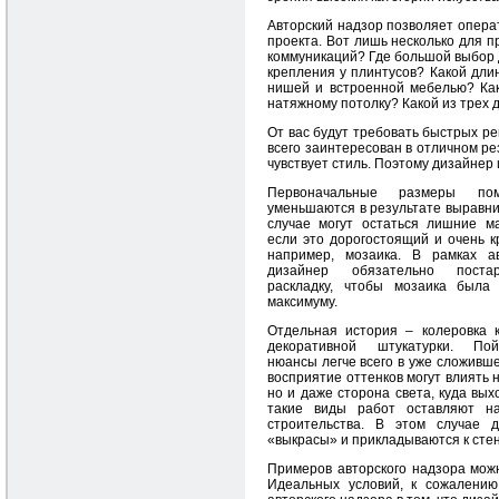
Авторский надзор позволяет операт
проекта. Вот лишь несколько для 
коммуникаций? Где большой выбор д
крепления у плинтусов? Какой дл
нишей и встроенной мебелью? Как
натяжному потолку? Какой из трех ди
От вас будут требовать быстрых р
всего заинтересован в отличном ре
чувствует стиль. Поэтому дизайнер
Первоначальные размеры по
уменьшаются в результате выравни
случае могут остаться лишние м
если это дорогостоящий и очень к
например, мозаика. В рамках ав
дизайнер обязательно поста
раскладку, чтобы мозаика была 
максимуму.
Отдельная история – колеровка 
декоративной штукатурки. По
нюансы легче всего в уже сложивш
восприятие оттенков могут влиять н
но и даже сторона света, куда вых
такие виды работ оставляют н
строительства. В этом случае 
«выкрасы» и прикладываются к стен
Примеров авторского надзора можн
Идеальных условий, к сожалению