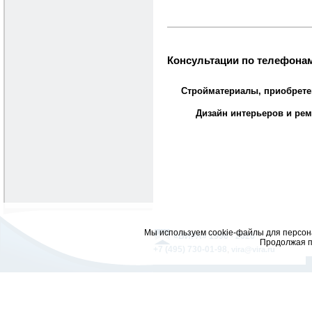
Консультации по телефонам
Стройматериалы, приобрете
Дизайн интерьеров и рем
Мы используем cookie-файлы для персона
«ВИРА» 1996 - 2026
Продолжая п
+7 (495) 730-01-98
,
vira@vira.ru