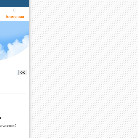
Компания
»
.
значающий