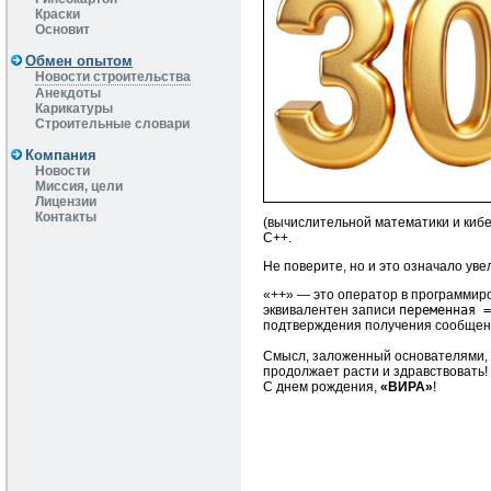
Краски
Основит
Обмен опытом
Новости строительства
Анекдоты
Карикатуры
Строительные словари
Компания
Новости
Миссия, цели
Лицензии
Контакты
(вычислительной математики и кибе
С++.
Не поверите, но и это означало уве
«++» — это
оператор в программиро
эквивалентен записи
переменная =
подтверждения получения сообщен
Смысл, заложенный основателями, у
продолжает расти и здравствовать!
С днем рождения,
«ВИРА»
!