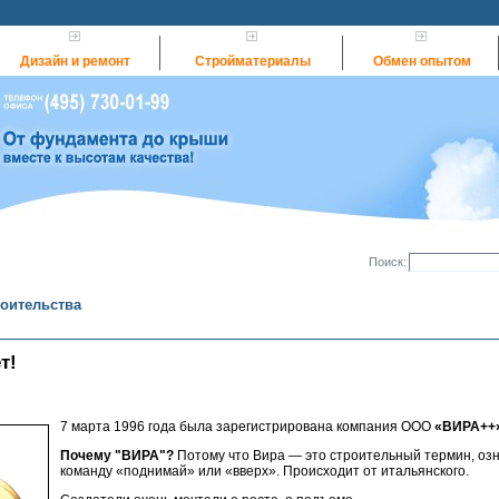
Дизайн и ремонт
Стройматериалы
Обмен опытом
Поиск:
роительства
т!
7 марта 1996 года была зарегистрирована компания ООО
«ВИРА++
Почему "ВИРА"?
Потому что Вира — это
строительный термин, о
команду «поднимай» или «вверх»
. Происходит от итальянского.