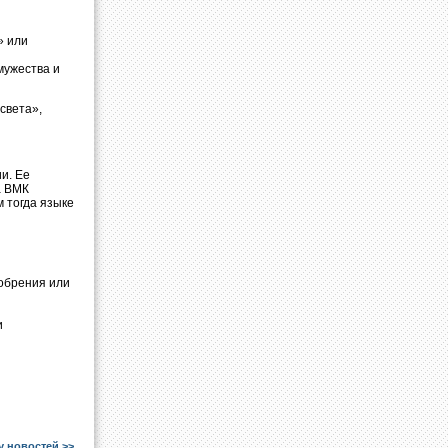
» или
мужества и
света»,
и. Ее
а ВМК
 тогда языке
добрения или
и
у новостей >>