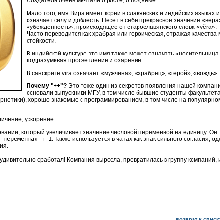
Создатели очень мечтали о росте, о подъеме.
Мало того, имя Вира имеет корни в славянских и индийских языках и
означает силу и доблесть. Несет в себе прекрасное значение «вера
«убежденность», происходящее от старославянского слова «věra».
Часто переводится как храбрая или героическая, отражая качества 
стойкости.
В индийской культуре это имя также может означать «носительница 
подразумевая просветление и озарение.
В санскрите vīra означает «мужчина», «храбрец», «герой», «вождь».
Почему "++"?
Это тоже один из секретов появления нашей компани
основали выпускники МГУ, в том числе бывшие студенты факультет
рнетики), хорошо знакомые с программированием, в том числе на популярном
личение, ускорение.
вании, который увеличивает значение числовой переменной на единицу
. Он
 переменная + 1
. Также используется в чатах как знак сильного согласия, о
ия.
дивительно сработал! Компания выросла, превратилась в группу компаний, 
возврат к списк