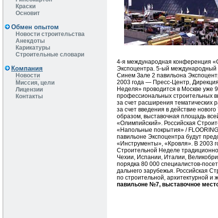
Краски
Основит
Обмен опытом
Новости строительства
Анекдоты
Карикатуры
Строительные словари
4-я международная конференция «С
Компания
Экспоцентра. 5-ый международный 
Синем Зале 2 павильона Экспоцент
Новости
2003 года — Пресс-Центр, Дирекци
Миссия, цели
Неделя» проводится в Москве уже 9
Лицензии
профессиональных строительных вы
Контакты
за счет расширения тематических р
за счет введения в действие нового
образом, выставочная площадь всей 
«Олимпийский». Российская Строите
«Напольные покрытия» / FLOORING 
павильоне Экспоцентра будут пред
«Инструменты», «Кровля». В 2003 го
Строительной Неделе традиционно 
Чехии, Испании, Италии, Великобр
порядка 80 000 специалистов-посет
дальнего зарубежья. Российская С
по строительной, архитектурной и
павильоне №7, выставочное место